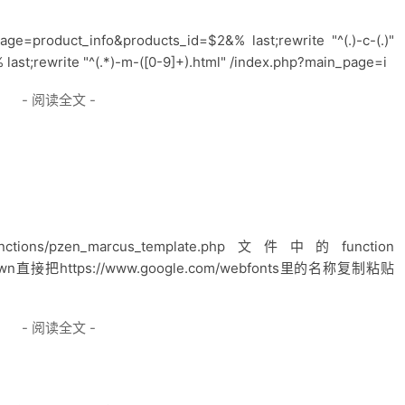
page=product_info&products_id=$2&% last;rewrite "^(.)-c-(.)"
st;rewrite "^(.*)-m-([0-9]+).html" /index.php?main_page=i
- 阅读全文 -
a_functions/pzen_marcus_template.php文件中的function
ll_down直接把https://www.google.com/webfonts里的名称复制粘贴
- 阅读全文 -