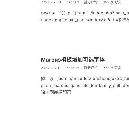
2024-07-31
Zencart
暂无评论
393 次阅读
rewrite "^(.)-p-(.).html" /index.php?main_
/index.php?main_page=index&cPath=$2&% la
Marcus模板增加可选字体
2024-03-19
Zencart
暂无评论
373 次阅读
修改/admin/includes/functions/extr
pzen_marcus_generate_fontfamily_pu
追加到最后即可