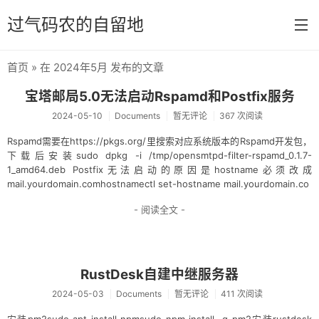
过气码农的自留地
首页
» 在 2024年5月 发布的文章
首页
宝塔邮局5.0无法启动Rspamd和Postfix服务
分类
2024-05-10
Documents
暂无评论
367 次阅读
默认分类
Rspamd需要在https://pkgs.org/里搜索对应系统版本的Rspamd开发包，
下载后安装sudo dpkg -i /tmp/opensmtpd-filter-rspamd_0.1.7-
SSH
1_amd64.deb Postfix无法启动的原因是hostname必须改成
mail.yourdomain.comhostnamectl set-hostname mail.yourdomain.co
Zencart
- 阅读全文 -
MySQL
Documents
RustDesk自建中继服务器
微信小程序
2024-05-03
Documents
暂无评论
411 次阅读
WordPress