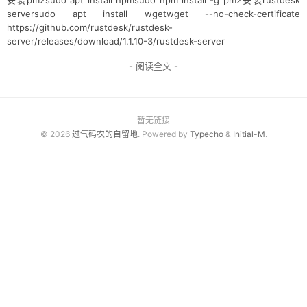
安装pm2sudo apt install npmsudo npm install -g pm2安装rustdesk
serversudo apt install wgetwget --no-check-certificate
关于
https://github.com/rustdesk/rustdesk-
server/releases/download/1.1.10-3/rustdesk-server
- 阅读全文 -
暂无链接
© 2026
过气码农的自留地
. Powered by
Typecho
&
Initial-M
.