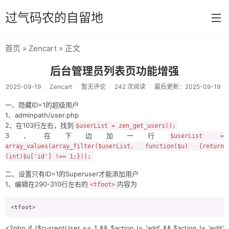
过气码农的自留地
首页
»
Zencart
»
正文
首页
后台管理员列表页功能增强
分类
2025-09-19
Zencart
暂无评论
242 次阅读
最后更新：
2025-09-19
默认分类
一、隐藏ID=1的超级用户
1、adminpath/user.php
SSH
2、在103行左右，找到
$userList = zen_get_users();
3、在下边加一行
$userList =
Zencart
array_values(array_filter($userList, function($u) {return
(int)$u['id'] !== 1;}));
MySQL
二、设置只有ID=1的Superuser才能添加用户
Documents
1、编辑在290-310行左右的
内容为
<tfoot>
微信小程序
<tfoot>
WordPress
<?php if ($currentUser == 1 && $action != 'add' && $action != 'edit'