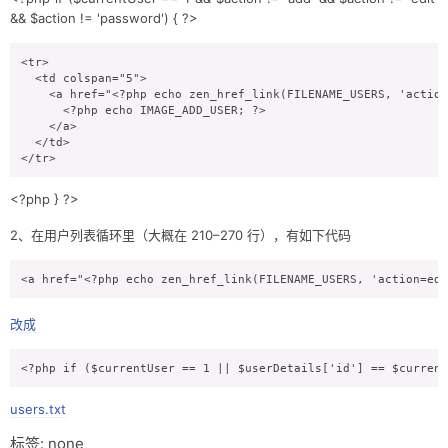
&& $action != 'password') { ?>
关于
<tr>

  <td colspan="5">

    <a href="<?php echo zen_href_link(FILENAME_USERS, 'action
      <?php echo IMAGE_ADD_USER; ?>

    </a>

  </td>

</tr>
<?php } ?>
2、在用户列表循环里（大概在 210–270 行），有如下代码
<a href="<?php echo zen_href_link(FILENAME_USERS, 'action=edi
改成
users.txt
标签: none